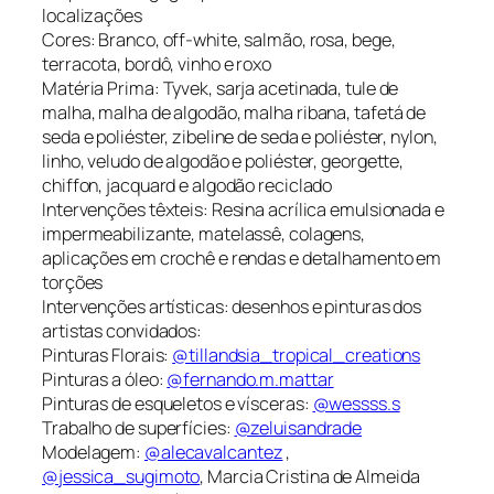
localizações
Cores: Branco, off-white, salmão, rosa, bege,
terracota, bordô, vinho e roxo
Matéria Prima: Tyvek, sarja acetinada, tule de
malha, malha de algodão, malha ribana, tafetá de
seda e poliéster, zibeline de seda e poliéster, nylon,
linho, veludo de algodão e poliéster, georgette,
chiffon, jacquard e algodão reciclado
Intervenções têxteis: Resina acrílica emulsionada e
impermeabilizante, matelassê, colagens,
aplicações em crochê e rendas e detalhamento em
torções
Intervenções artísticas: desenhos e pinturas dos
artistas convidados:
Pinturas Florais:
@tillandsia_tropical_creations
Pinturas a óleo:
@fernando.m.mattar
Pinturas de esqueletos e vísceras:
@wessss.s
Trabalho de superfícies:
@zeluisandrade
Modelagem:
@alecavalcantez
,
@jessica_sugimoto
, Marcia Cristina de Almeida