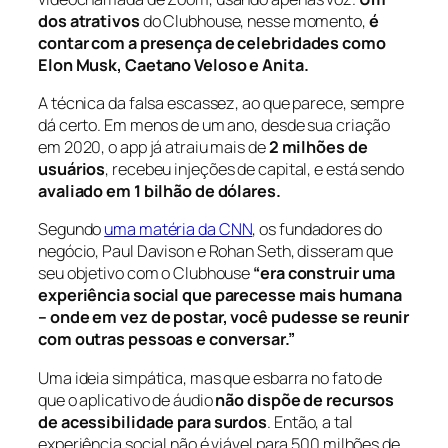
dos atrativos
do Clubhouse, nesse momento,
é
contar com a presença de celebridades como
Elon Musk, Caetano Veloso e Anita.
A técnica da falsa escassez, ao que parece, sempre
dá certo. Em menos de um ano, desde sua criação
em 2020, o app já atraiu mais de
2 milhões de
usuários
, recebeu injeções de capital, e está sendo
avaliado em 1 bilhão de dólares.
Segundo
uma matéria da CNN
, os fundadores do
negócio, Paul Davison e Rohan Seth, disseram que
seu objetivo com o Clubhouse
“era construir uma
experiência social que parecesse mais humana
– onde em vez de postar, você pudesse se reunir
com outras pessoas e conversar.”
Uma ideia simpática, mas que esbarra no fato de
que o aplicativo de áudio
não dispõe de recursos
de acessibilidade para surdos
. Então, a tal
experiência social não é viável para 500 milhões de