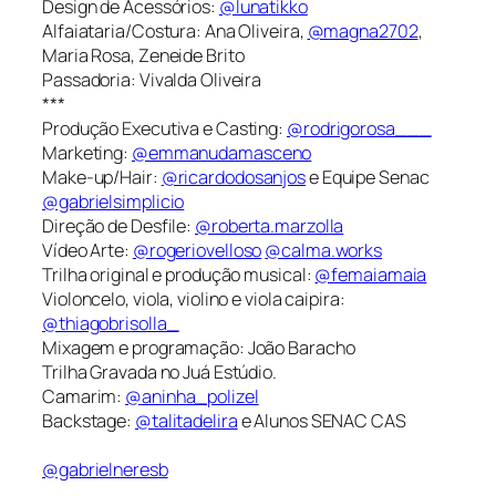
Design de Acessórios:
@lunatikko
Alfaiataria/Costura: Ana Oliveira,
@magna2702
,
Maria Rosa, Zeneide Brito
Passadoria: Vivalda Oliveira
***
Produção Executiva e Casting:
@rodrigorosa___
Marketing:
@emmanudamasceno
Make-up/Hair:
@ricardodosanjos
e Equipe Senac
@gabrielsimplicio
Direção de Desfile:
@roberta.marzolla
Vídeo Arte:
@rogeriovelloso
@calma.works
Trilha original e produção musical:
@femaiamaia
Violoncelo, viola, violino e viola caipira:
@thiagobrisolla_
Mixagem e programação: João Baracho
Trilha Gravada no Juá Estúdio.
Camarim:
@aninha_polizel
Backstage:
@talitadelira
e Alunos SENAC CAS
@gabrielneresb