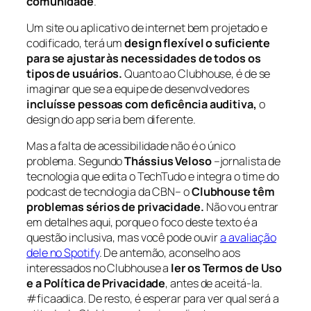
comunidade
.
Um site ou aplicativo de internet bem projetado e
codificado, terá um
design flexível o suficiente
para se ajustar às necessidades de todos os
tipos de usuários.
Quanto ao Clubhouse, é de se
imaginar que se a equipe de desenvolvedores
incluísse pessoas com deficência auditiva,
o
design do app seria bem diferente.
Mas a falta de acessibilidade não é o único
problema. Segundo
Thássius Veloso
–jornalista de
tecnologia que edita o TechTudo e integra o time do
podcast de tecnologia da CBN– o
Clubhouse têm
problemas sérios de privacidade.
Não vou entrar
em detalhes aqui, porque o foco deste texto é a
questão inclusiva, mas você pode ouvir
a avaliação
dele no Spotify
. De antemão, aconselho aos
interessados no Clubhouse a
ler os Termos de Uso
e a Política de Privacidade
, antes de aceitá-la.
#ficaadica. De resto, é esperar para ver qual será a