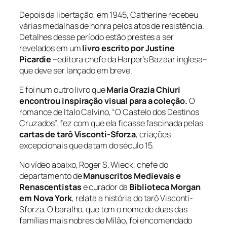
Depois da libertação, em 1945, Catherine recebeu
várias medalhas de honra pelos atos de resistência.
Detalhes desse período estão prestes a ser
revelados em um
livro escrito por Justine
Picardie
–editora chefe da Harper’s Bazaar inglesa–
que deve ser lançado em breve.
E foi num outro livro que
Maria Grazia Chiuri
encontrou inspiração visual para a coleção.
O
romance de Italo Calvino, “O Castelo dos Destinos
Cruzados”, fez com que ela ficasse fascinada pelas
cartas de tarô Visconti-Sforza
, criações
excepcionais que datam do século 15.
No vídeo abaixo, Roger S. Wieck, chefe do
departamento de
Manuscritos Medievais e
Renascentistas
e curador da
Biblioteca Morgan
em Nova York
, relata a história do tarô Visconti-
Sforza. O baralho, que tem o nome de duas das
famílias mais nobres de Milão, foi encomendado