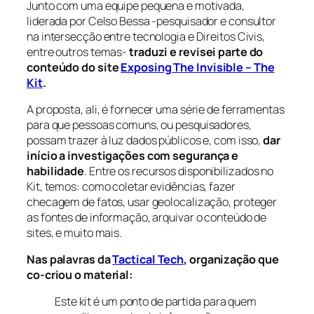
Junto com uma equipe pequena e motivada,
liderada por Celso Bessa -pesquisador e consultor
na intersecção entre tecnologia e Direitos Civis,
entre outros temas-
traduzi e revisei parte do
conteúdo do site
Exposing The Invisible – The
Kit
.
A proposta, ali, é fornecer uma série de ferramentas
para que pessoas comuns, ou pesquisadores,
possam trazer à luz dados públicos e, com isso,
dar
início a investigações com segurança e
habilidade
. Entre os recursos disponibilizados no
Kit, temos: como coletar evidências, fazer
checagem de fatos, usar geolocalização, proteger
as fontes de informação, arquivar o conteúdo de
sites, e muito mais.
Nas palavras da
Tactical Tech
, organização que
co-criou o material:
Este kit é um ponto de partida para quem