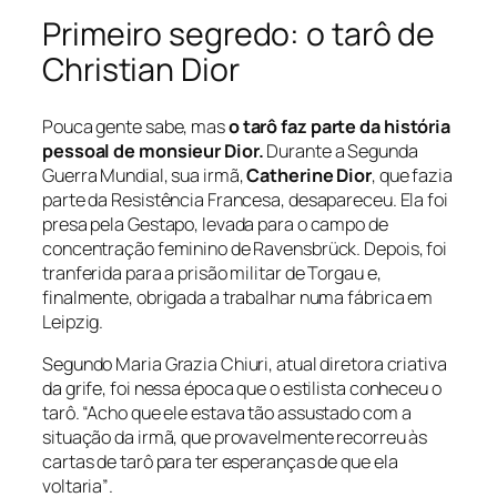
Primeiro segredo: o tarô de
Christian Dior
Pouca gente sabe, mas
o tarô faz parte da história
pessoal de monsieur Dior.
Durante a Segunda
Guerra Mundial, sua irmã,
Catherine Dior
, que fazia
parte da Resistência Francesa, desapareceu. Ela foi
presa pela Gestapo, levada para o campo de
concentração feminino de Ravensbrück. Depois, foi
tranferida para a prisão militar de Torgau e,
finalmente, obrigada a trabalhar numa fábrica em
Leipzig.
Segundo Maria Grazia Chiuri, atual diretora criativa
da grife, foi nessa época que o estilista conheceu o
tarô.
“Acho que ele estava tão assustado com a
situação da irmã, que provavelmente recorreu às
cartas de tarô para ter esperanças de que ela
voltaria”
.