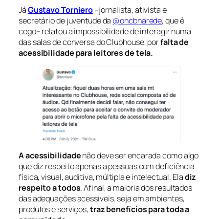
Já
Gustavo Torniero
–jornalista, ativista e
secretário de juventude da
@oncbnarede,
que é
cego– relatou a impossibilidade de interagir numa
das salas de conversa do Clubhouse, por
falta de
acessibilidade para leitores de tela.
A acessibilidade
não deve ser encarada como algo
que diz respeito apenas a pessoas com deficiência
física, visual, auditiva, múltipla e intelectual. Ela
diz
respeito a todos
. Afinal, a maioria dos resultados
das adequações acessíveis, seja em ambientes,
produtos e serviços,
traz benefícios para toda a