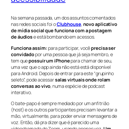
Na semana passada, um dos assuntos comentados
nas redes sociais foi o
Clubhouse
,
novo aplicativo
de mídia social que funciona com a postagem
de áudios
e está bombando em acessos.
Funciona assim:
para participar, você
precisa ser
convidado
por uma pessoa que já seja membro, e
tem que
possuir um iPhone
para chamar de seu,
uma vez que o app ainda não está está disponível
para Android. Depois de entrar para este “grupinho
seleto”, pode acessar
salas virtuais onde rolam
conversas ao vivo
, numa espécie de podcast
interativo.
O bate-papo é sempre mediado por um anfitrião
(host) e os outros participantes precisam levantar a
mão, virtualmente, para poder enviar mensagens de
voz. Então, dá pra dizer que é parecido uma
vídeochamada de Zoom, usando apenas voz.
Um