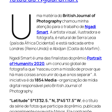
U
ma matéria do
British Journal of
Photography
chamou minha
atenção para o trabalho de
Ngadi
Smart
. A artista visual, ilustradora e
fotógrafa, é natural de Serra Leoa
(país da África Ocidental) e está radicada entre
Londres (Reino Unido) e Abidjan (Costa do Marfim).
Ngadi Smart é uma das finalistas do prêmio
Portrait
of Humanity
2020
,
um concurso global de
fotografia que
“nasceu com a missão de provar que
há mais coisas a nos unir do que a nos separar”
. A
iniciativa é da
1854 Media
–organização de mídia
digital responsável pelo British Journal of
Photography.
“Latitude” 5°13′32.5.″ N, 3°45′17.5″ W
, é o título
da série de fotos que participa do prêmio, publicada
originalmente na revista Atmos. Ela contrapõe