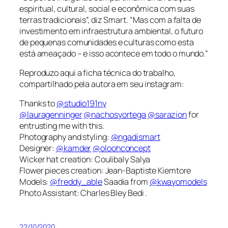
espiritual, cultural, social e econômica com suas
terras tradicionais”, diz Smart. “Mas com a falta de
investimento em infraestrutura ambiental, o futuro
de pequenas comunidades e culturas como esta
está ameaçado – e isso acontece em todo o mundo.”
Reproduzo aqui a ficha técnica do trabalho,
compartilhado pela autora em seu instagram:
Thanks to
@studio191ny
@lauragenninger
@nachosyortega
@sarazion
for
entrusting me with this.
Photography and styling:
@ngadismart
Designer:
@kamder
@oloohconcept
Wicker hat creation: Coulibaly Salya
Flower pieces creation: Jean-Baptiste Kiemtore
Models:
@freddy_able
Saadia from
@kwayomodels
Photo Assistant: Charles Bley Bedi .
22/10/2020