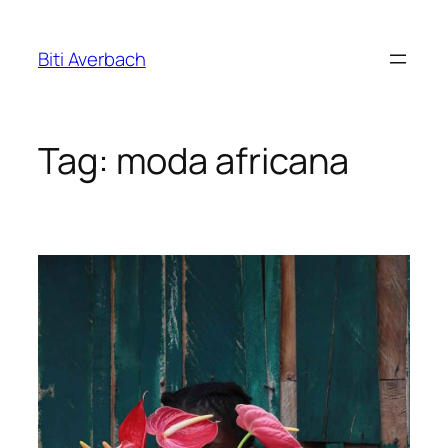
Pular
para
Biti Averbach
o
conteúdo
Tag:
moda africana