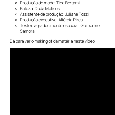
Produção de moda: Tica Bertami
Beleza: Duda Molinos
Assistente de produção: Juliana Tozzi
Produção executiva: Aliércia Pires
Texto e agradecimento especial: Guilherme
Samora
Dá para ver o
making of
da matéria neste vídeo.