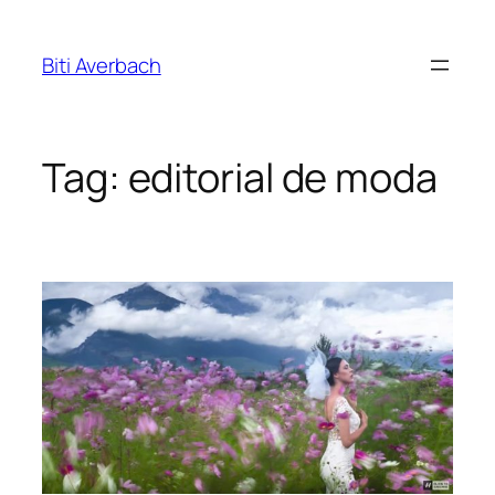
Pular
para
Biti Averbach
o
conteúdo
Tag:
editorial de moda