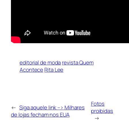
editorial de moda
revista Quem
Acontece
Rita Lee
Fotos
←
Siga aquele link –> Milhares
proibidas
de lojas fecham nos EUA
→