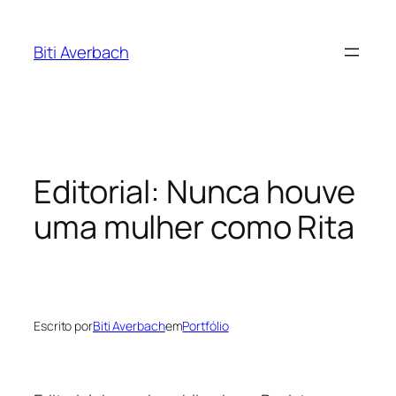
Pular
para
Biti Averbach
o
conteúdo
Editorial: Nunca houve
uma mulher como Rita
Escrito por
Biti Averbach
em
Portfólio